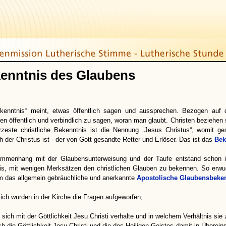
enntnis des Glaubens
kenntnis“ meint, etwas öffentlich sagen und aussprechen. Bezogen auf
n öffentlich und verbindlich zu sagen, woran man glaubt. Christen beziehen 
zeste christliche Bekenntnis ist die Nennung „Jesus Christus“, womit ge
h der Christus ist - der von Gott gesandte Retter und Erlöser. Das ist das
Bek
ammenhang mit der Glaubensunterweisung und der Taufe entstand schon i
is, mit wenigen Merksätzen den christlichen Glauben zu bekennen. So er
 das allgemein gebräuchliche und anerkannte
Apostolische Glaubensbeke
lich wurden in der Kirche die Fragen aufgeworfen,
s sich mit der Göttlichkeit Jesu Christi verhalte und in welchem Verhältnis si
ich die Göttlichkeit Jesu Christi und die des Heiligen Geistes damit in Übere