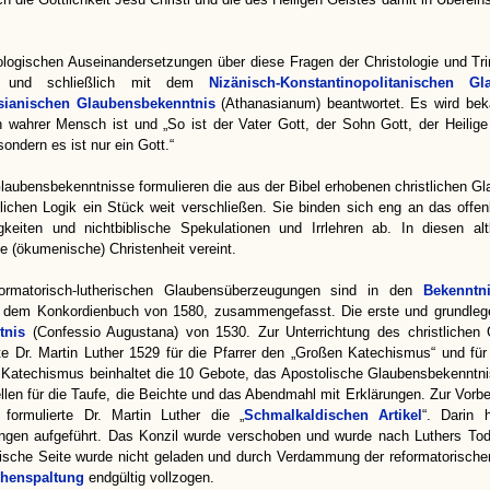
.
ologischen Auseinandersetzungen über diese Fragen der Christologie und Tri
t und schließlich mit dem
Nizänisch-Konstantinopolitanischen Gl
sianischen Glaubensbekenntnis
(Athanasianum) beantwortet. Es wird bek
h wahrer Mensch ist und „So ist der Vater Gott, der Sohn Gott, der Heilige
sondern es ist nur ein Gott.“
laubensbekenntnisse formulieren die aus der Bibel erhobenen christlichen Glau
ichen Logik ein Stück weit verschließen. Sie binden sich eng an das offe
igkeiten und nichtbiblische Spekulationen und Irrlehren ab. In diesen al
te (ökumenische) Christenheit vereint.
formatorisch-lutherischen Glaubensüberzeugungen sind in den
Bekenntni
, dem Konkordienbuch von 1580, zusammengefasst. Die erste und grundlege
tnis
(Confessio Augustana) von 1530. Zur Unterrichtung des christlichen 
te Dr. Martin Luther 1529 für die Pfarrer den „Großen Katechismus“ und für
 Katechismus beinhaltet die 10 Gebote, das Apostolische Glaubensbekenntni
ellen für die Taufe, die Beichte und das Abendmahl mit Erklärungen. Zur Vor
 formulierte Dr. Martin Luther die „
Schmalkaldischen Artikel
“. Darin 
ngen aufgeführt. Das Konzil wurde verschoben und wurde nach Luthers Tod 
ische Seite wurde nicht geladen und durch Verdammung der reformatorisch
chenspaltung
endgültig vollzogen.