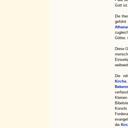
Gott ist
Die the
geführ
Athana
zugleic
Götter, 
Diese G
menschl
Einseit
weltwei
Die re
Kirche
Bekenn
verfass
Kleinen
Bibelst
Konzils
Forderu
evangel
die
Kir