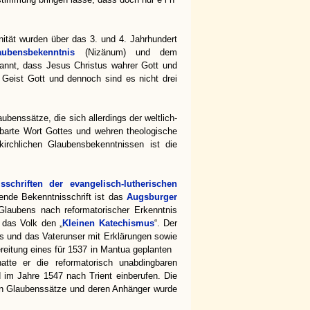
nität wurden über das 3. und 4. Jahrhundert
aubensbekenntnis
(Nizänum) und dem
annt, dass Jesus Christus wahrer Gott und
 Geist Gott und dennoch sind es nicht drei
benssätze, die sich allerdings der weltlich-
nbarte Wort Gottes und wehren theologische
tkirchlichen Glaubensbekenntnissen ist die
sschriften der evangelisch-lutherischen
nde Bekenntnisschrift ist das
Augsburger
Glaubens nach reformatorischer Erkenntnis
 das Volk den „
Kleinen Katechismus
“. Der
s und das Vaterunser mit Erklärungen sowie
bereitung eines für 1537 in Mantua geplanten
hatte er die reformatorisch unabdingbaren
im Jahre 1547 nach Trient einberufen. Die
en Glaubenssätze und deren Anhänger wurde