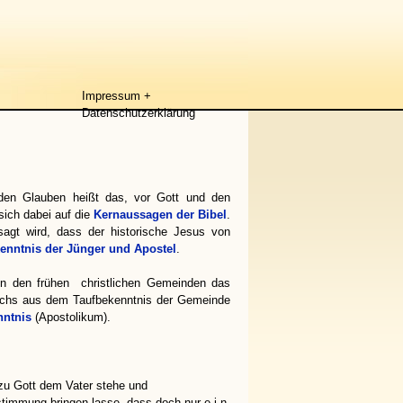
Impressum +
Datenschutzerklärung
 den Glauben heißt das, vor Gott und den
sich dabei auf die
Kernaussagen der Bibel
.
sagt wird, dass der historische Jesus von
enntnis der Jünger und Apostel
.
n den frühen christlichen Gemeinden das
wuchs aus dem Taufbekenntnis der Gemeinde
nntnis
(Apostolikum).
e zu Gott dem Vater stehe und
instimmung bringen lasse, dass doch nur e i n