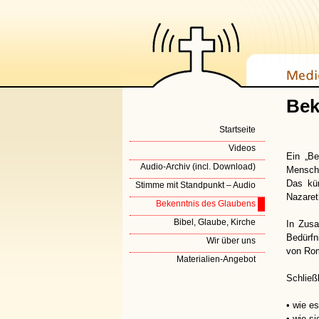
Bek
Startseite
Videos
Ein „Be
Audio-Archiv (incl. Download)
Mensche
Das kür
Stimme mit Standpunkt – Audio
Nazaret
Bekenntnis des Glaubens
Bibel, Glaube, Kirche
In Zus
Bedürfn
Wir über uns
von Rom
Materialien-Angebot
Schließ
• wie e
• wie s